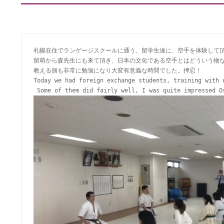
札幌在住でランゲージスクールに通う、留学生達に、空手を体験して頂
留萌から森先生にも来て頂き、日本の文化である空手とはどういう物な
教える側も非常に勉強になり大変有意義な時間でした。押忍！

Today we had foreign exchange students, training with u