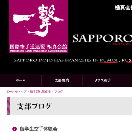
極真会
ポータルトップ
>
総本部札幌道場
>
ブログ
留学生空手体験会