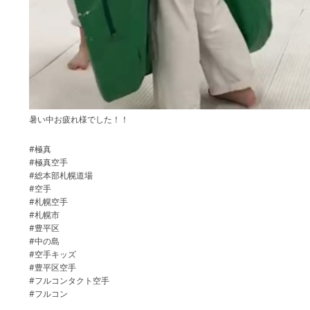
暑い中お疲れ様でした！！
#極真
#極真空手
#総本部札幌道場
#空手
#札幌空手
#札幌市
#豊平区
#中の島
#空手キッズ
#豊平区空手
#フルコンタクト空手
#フルコン