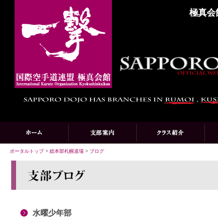
極真会
ポータルトップ
>
総本部札幌道場
>
ブログ
水曜少年部