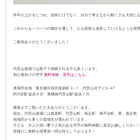
学年が上がるにつれ、技術だけでなく、自分で考えながら動く力も大切に
これからも一つ一つの稽古を通して、心も技術も成長していけるような指
ご参加ありがとうございました！
代官山道場では親子で体験される方も多くいます。
初心者向けの空手
無料体験、見学はこちら。
道場所在地：東京都渋谷区猿楽町３−７ 代官山木下ビル４F
JR渋谷駅 徒歩６分 東横線代官山駅 徒歩７分
最後までご覧いただきありがとうございます。
現在、代官山道場には猿楽町、代官山町、桜丘町、南平台町、東、恵比寿
他地区から多くの道場生が通われています。
子ども、大人の習い事で人気のある空手の無料体験に是非お越しください
皆様のご来館を指導員一同お待ちしております！