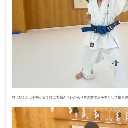
特にMくんは姿勢が良く技に力強さキレがあり皆の前でお手本として技を披