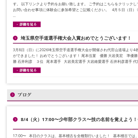
す。 以下リンクより予約をお願い致します。 ご予約はこちらをクリックし
お問い合わせ事項に体験会に参加希望とご記載ください。 4月５日（日） ①1
…
埼玉県空手道選手権大会入賞おめでとうございます！
3月8日（日）に2026埼玉県空手道選手権大会が開催され代官山道場より4
ができました！ おめでとうございます！ 尾本伍菫 優勝 大岩美宏 準優勝
勝 石井利彦 ３位 尾本選手 大岩美宏選手 大岩維愛選手 石井利彦選手 代
8/4（火）17:00〜少年部クラス〜技の名前を覚えよう！
17:00〜 本日のクラスは、基本稽古を全種類行いました！ 基本稽古では