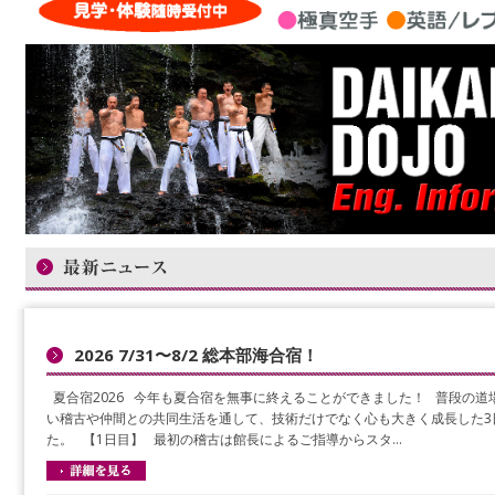
2026 7/31〜8/2 総本部海合宿！
夏合宿2026 今年も夏合宿を無事に終えることができました！ 普段の道
い稽古や仲間との共同生活を通して、技術だけでなく心も大きく成長した3
た。 【1日目】 最初の稽古は館長によるご指導からスタ…