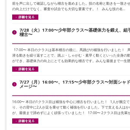
前を声に出して確認しながら稽古を進めました。技の名称と動きを一致さ
の向上だけでなく、審査や試合でも大切な要素です。！ みんな技の名…
7/28（火）17:00〜少年部クラス〜基礎体力を鍛え、
稽古〜
17:00〜 本日のクラスは基本稽古の後に、馬跳びの補強を行いました！ 
潜る動きを繰り返すことで、跳ぶ・しゃがむ・素早く動くといった全身の
ができ、基礎体力の向上にとても効果的な稽古です。みんな最後まで一生懸
7/27（月）16:00〜、17:15〜少年部クラス〜対面シ
メージ〜
16:00〜 本日の1クラス目は補強を中心に稽古を行いました！ 1人が腕立
り、その背中に2人が足を乗せて動く補強を行いました。下で支える人はか
が、最後まで諦めずによく頑張っていました！ 17:00〜 2クラス目は先輩