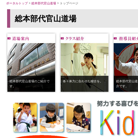
ポータルトップ
>
総本部代官山道場
> トップページ
総本部代官山道場
総本部代官山道場のご紹介で
各々体力に合わせた稽古を。
総本部代官山道
す。
介です。