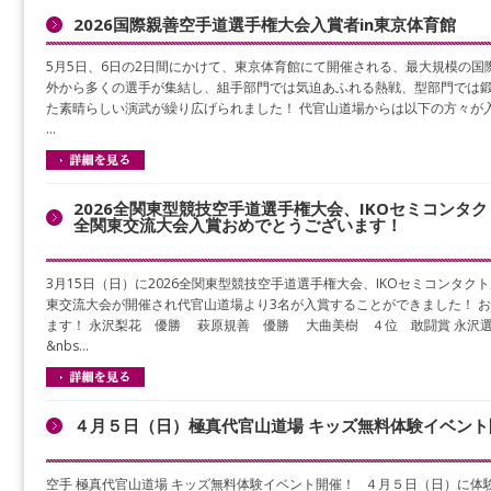
2026国際親善空手道選手権大会入賞者in東京体育館
5月5日、6日の2日間にかけて、東京体育館にて開催される、最大規模の国
外から多くの選手が集結し、組手部門では気迫あふれる熱戦、型部門では
た素晴らしい演武が繰り広げられました！ 代官山道場からは以下の方々が
…
2026全関東型競技空手道選手権大会、IKOセミコンタク
全関東交流大会入賞おめでとうございます！
3月15日（日）に2026全関東型競技空手道選手権大会、IKOセミコンタクト
東交流大会が開催され代官山道場より3名が入賞することができました！ 
ます！ 永沢梨花 優勝 萩原規善 優勝 大曲美樹 ４位 敢闘賞 永沢
&nbs…
４月５日（日）極真代官山道場 キッズ無料体験イベント
空手 極真代官山道場 キッズ無料体験イベント開催！ ４月５日（日）に体