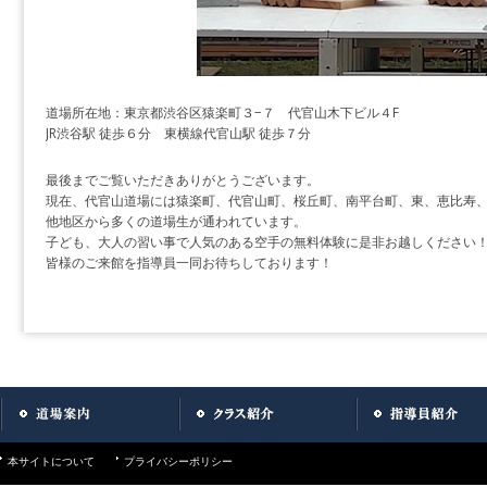
道場所在地：東京都渋谷区猿楽町３−７ 代官山木下ビル４F
JR渋谷駅 徒歩６分 東横線代官山駅 徒歩７分
最後までご覧いただきありがとうございます。
現在、代官山道場には猿楽町、代官山町、桜丘町、南平台町、東、恵比寿
他地区から多くの道場生が通われています。
子ども、大人の習い事で人気のある空手の無料体験に是非お越しください
皆様のご来館を指導員一同お待ちしております！
本サイトについて
プライバシーポリシー