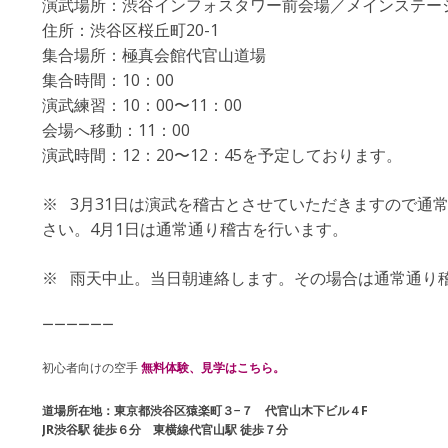
演武場所：渋谷インフォスタワー前会場／メインステー
住所：渋谷区桜丘町20-1
集合場所：極真会館代官山道場
集合時間：10：00
演武練習：10：00〜11：00
会場へ移動：11：00
演武時間：12：20〜12：45を予定しております。
※ 3月31日は演武を稽古とさせていただきますので通
さい。4月1日は通常通り稽古を行います。
※ 雨天中止。当日朝連絡します。その場合は通常通り
ーーーーーー
初心者向けの空手
無料体験、見学はこちら。
道場所在地：東京都渋谷区猿楽町３−７ 代官山木下ビル４F
JR渋谷駅 徒歩６分
東横線代官山駅 徒歩７分