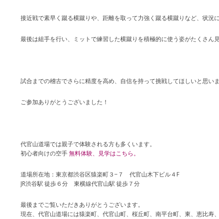
接近戦で素早く蹴る横蹴りや、距離を取って力強く蹴る横蹴りなど、状況
最後は組手を行い、ミットで練習した横蹴りを積極的に使う姿がたくさん
試合までの稽古でさらに精度を高め、自信を持って挑戦してほしいと思い
ご参加ありがとうございました！
代官山道場では親子で体験される方も多くいます。
初心者向けの空手
無料体験、見学はこちら。
道場所在地：東京都渋谷区猿楽町３−７ 代官山木下ビル４F
JR渋谷駅 徒歩６分 東横線代官山駅 徒歩７分
最後までご覧いただきありがとうございます。
現在、代官山道場には猿楽町、代官山町、桜丘町、南平台町、東、恵比寿