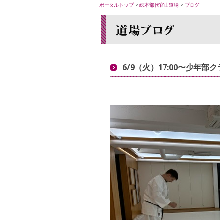
ポータルトップ
>
総本部代官山道場
>
ブログ
6/9（火）17:00〜少年