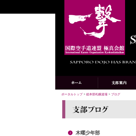
ポータルトップ
>
総本部札幌道場
>
ブログ
木曜少年部