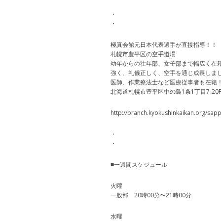
・
・
極真会館元日本代表選手が直接指導！！
札幌市豊平区の空手道場
幼年からの壮年部、女子部まで幅広く在
強く、礼儀正しく、空手を通じ成長しま
医師、作業療法士など医療従事者も在籍
北海道札幌市豊平区中の島1条1丁目7-20Forge
http://branch.kyokushinkaikan.org/sap
・
・
■一週間スケジュール
火曜
一般部 20時00分〜21時00分
水曜