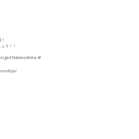
籍！
しょう！！
！
d Nakanoshima 4F
porodojo/