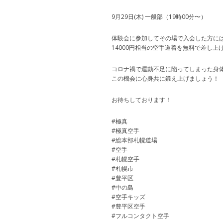
9月29日(木) 一般部（19時00分〜）
体験会に参加してその場で入会した方に
14000円相当の空手道着を無料で差し上
コロナ禍で運動不足に陥ってしまった身
この機会に心身共に鍛え上げましょう！
お待ちしております！
#極真
#極真空手
#総本部札幌道場
#空手
#札幌空手
#札幌市
#豊平区
#中の島
#空手キッズ
#豊平区空手
#フルコンタクト空手