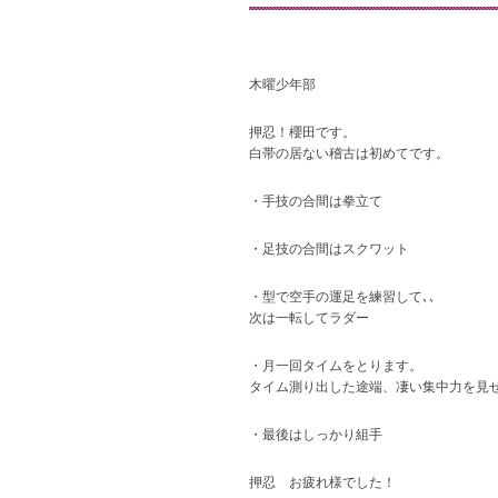
木曜少年部
押忍！櫻田です。
白帯の居ない稽古は初めてです。
・手技の合間は拳立て
・足技の合間はスクワット
・型で空手の運足を練習して､､
次は一転してラダー
・月一回タイムをとります。
タイム測り出した途端、凄い集中力を見
・最後はしっかり組手
押忍 お疲れ様でした！