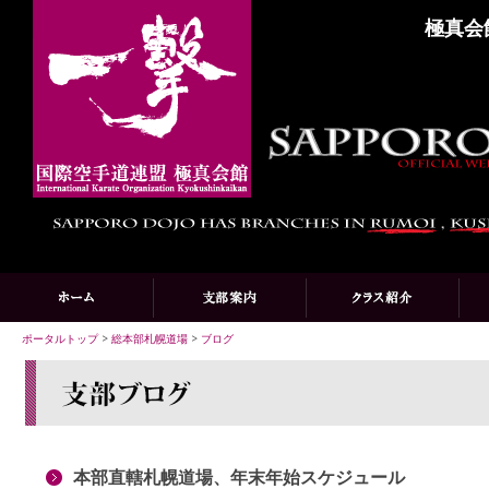
極真会
ポータルトップ
>
総本部札幌道場
>
ブログ
本部直轄札幌道場、年末年始スケジュール