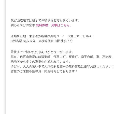
代官山道場では親子で体験される方も多くいます。
初心者向けの空手
無料体験、見学はこちら。
道場所在地：東京都渋谷区猿楽町３−７ 代官山木下ビル４F
JR渋谷駅 徒歩６分 東横線代官山駅 徒歩７分
最後までご覧いただきありがとうございます。
現在、代官山道場には猿楽町、代官山町、桜丘町、南平台町、東、恵比寿
他地区から多くの道場生が通われています。
子ども、大人の習い事で人気のある空手の無料体験に是非お越しください
皆様のご来館を指導員一同お待ちしております！