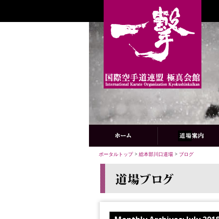
ポータルトップ
>
総本部川口道場
>
ブログ