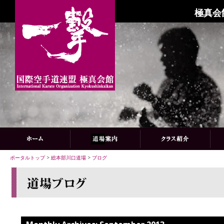
極真会
ポータルトップ
>
総本部川口道場
>
ブログ