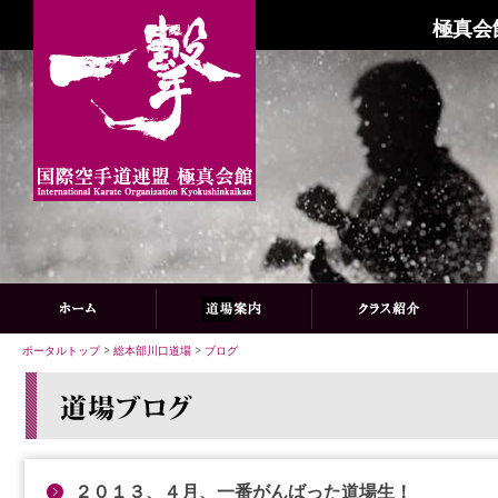
極真会
ポータルトップ
>
総本部川口道場
>
ブログ
２０１３、４月、一番がんばった道場生！