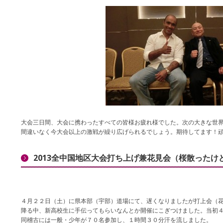
大会三日間、大会に携わったすべての皆様お疲れ様でした。次の大きな世
間違いなく今大会以上の激戦が繰り広げられるでしょう。期待してます！
2013全中国地区大会打ち上げ兼花見会（桜散ったけ
４月２２日（土）に県本部（宇部）道場にて、遅くなりましたが打上会（
降る中、新高校生に手伝ってもらいなんとか開催にこぎつけました。当初
同稽古には一般・少年が７０名参加し、１時間３０分汗を流しました。