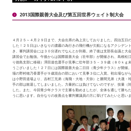
2013国際親善大会及び第五回世界ウェイト制大会
４月２５～４月２９日まで、大会出席の為上京しておりました。四泊五日
した！２５日はいきなりの濃霧の為行きの飛行機が欠航になるアクシデン
き、審判講習会には３０分遅れでなんとか到着。終了後は支部長会議と大
講習会でお勉強。午後からは国際親善大会（壮年部）が開催され、島根松
り徳島支部に移籍）澤田達也選手が見事に壮年部３５－３９歳（８０ｋｇ
うございました！２７日には国際親善大会二日目（青少年クラス）が開催
場の野村穂乃香選手が９歳混合の部において見事３位に入賞。初出場なが
は小野田道場より、吉村三兄弟（海飛・大地・天弥）と勝間兄弟（大晟・
手の部は敗退してしまいました。力量的には負けてないのですが、技量（
した。また、今回青少年クラスで主審を勤めましたが、全体を通して勝ち
うに思います。自分なりの改善点を審判審議員の方に挙げてみたいと思い