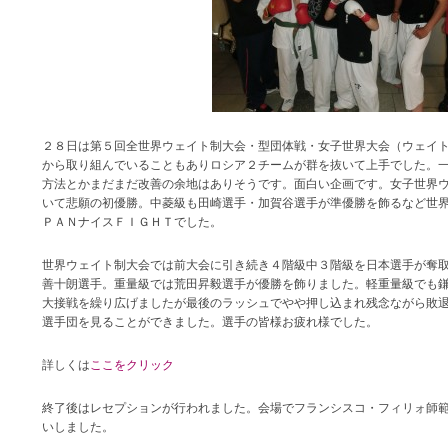
２８日は第５回全世界ウェイト制大会・型団体戦・女子世界大会（ウェイ
から取り組んでいることもありロシア２チームが群を抜いて上手でした。
方法とかまだまだ改善の余地はありそうです。面白い企画です。女子世界
いて悲願の初優勝。中菱級も田崎選手・加賀谷選手が準優勝を飾るなど世
ＰＡＮナイスＦＩＧＨＴでした。
世界ウェイト制大会では前大会に引き続き４階級中３階級を日本選手が奪
善十朗選手。重量級では荒田昇毅選手が優勝を飾りました。軽重量級でも
大接戦を繰り広げましたが最後のラッシュでやや押し込まれ残念ながら敗
選手団を見ることができました。選手の皆様お疲れ様でした。
詳しくは
ここをクリック
終了後はレセプションが行われました。会場でフランシスコ・フィリォ師
いしました。