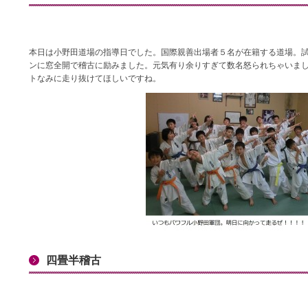
本日は小野田道場の指導日でした。国際親善出場者５名が在籍する道場。
ンに窓全開で稽古に励みました。元気有り余りすぎて数名怒られちゃいま
トなみに走り抜けてほしいですね。
四畳半稽古