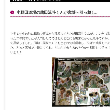
小野田道場の越田流斗くんが宮城へ引っ越し。
小学１年生の時に転勤で宮城から移籍してきた越田流斗くんが、このたび
った二年間でしたが入門したてでほとんどなにも出来なかった琉斗ですが
で昇級しました。同期（同級生）にも恵まれ切磋琢磨し、立派に成長しこ
た。きっと宮城でも続けてくれ、どこかで会えるのを心から期待して待っ
いよ！！