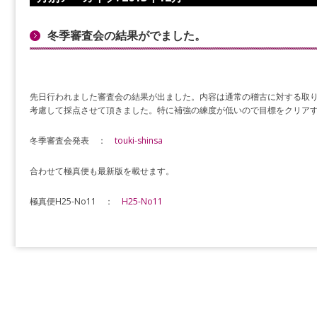
冬季審査会の結果がでました。
先日行われました審査会の結果が出ました。内容は通常の稽古に対する取
考慮して採点させて頂きました。特に補強の練度が低いので目標をクリア
冬季審査会発表 ：
touki-shinsa
合わせて極真便も最新版を載せます。
極真便H25-No11 ：
H25-No11