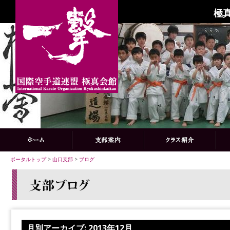
極
ポータルトップ
>
山口支部
>
ブログ
月別アーカイブ:
2013年12月