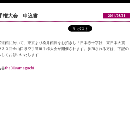
手権大会 申込書
2014/08/31
武道館に於いて、東京より松井館長をお招きし「日本赤十字社 東日本大震
第３０回全山口県空手道選手権大会が開催されます。参加される方は、下記の
ろしくお願いいたします
込書
the30yamaguchi