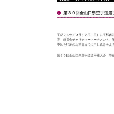
第３０回全山口県空手道選
平成２６年１０月１２日（日）に宇部市
災 義援金チャリティートーナメント」
申込を印刷の上期日までに申し込みをよ
第３０回全山口県空手道選手権大会 申