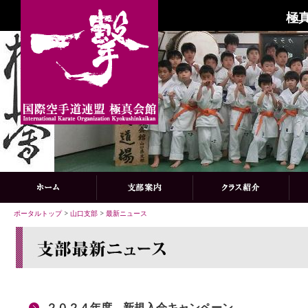
極
ポータルトップ
>
山口支部
>
最新ニュース
２０２４年度 新規入会キャンペーン