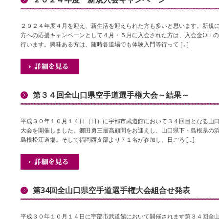
２０２４年度４月を迎え、新生活を迎えられた方も多いと思います。新規
方への応援キャンペーンとして４月・５月に入会された方は、入会金OFF
行います。興味ある方は、随時各道場でも体験入門等行って […]
第３４回全山口県空手道選手権大会～結果～
平成３０年１０月１４日（日）に宇部市武道館において３４回目となる山
大会を開催しました。郷田勇三最高顧問をお迎えし、山口県下・島根県の
島根松江道場。そして福岡西支部より７１名が参加し、日ごろ […]
第34回全山口県空手道選手権大会組合せ発表
平成３０年１０月１４日に宇部市武道館において開催されます第３４回全