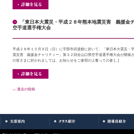
「東日本大震災・平成２８年熊本地震災害 義援金
空手道選手権大会
平成２８年１０月９日（日）に宇部市武道館に於いて、「東日本大震災・
震災害 義援金チャリティー」第３２回全山口県空手道選手権大会が開催
の皆さまに於かれましては、お知らせをご参照の上奮っての参 […]
←
過去の投稿
投稿ナビゲーション