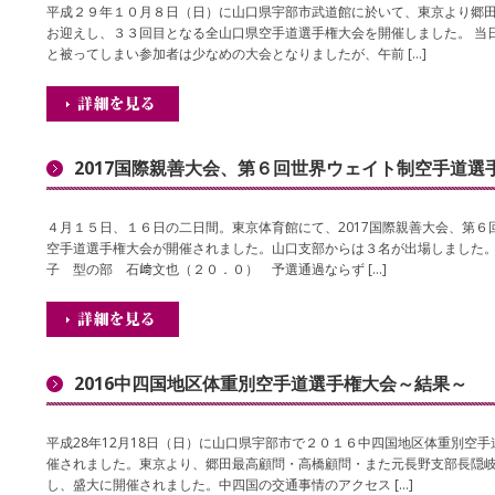
平成２９年１０月８日（日）に山口県宇部市武道館に於いて、東京より郷
お迎えし、３３回目となる全山口県空手道選手権大会を開催しました。 当
と被ってしまい参加者は少なめの大会となりましたが、午前 […]
2017国際親善大会、第６回世界ウェイト制空手道選
４月１５日、１６日の二日間。東京体育館にて、2017国際親善大会、第６
空手道選手権大会が開催されました。山口支部からは３名が出場しました。
子 型の部 石﨑文也（２０．０） 予選通過ならず […]
2016中四国地区体重別空手道選手権大会～結果～
平成28年12月18日（日）に山口県宇部市で２０１６中四国地区体重別空
催されました。東京より、郷田最高顧問・高橋顧問・また元長野支部長隠
し、盛大に開催されました。中四国の交通事情のアクセス […]