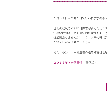
１月３１日～２月１日で行われます冬季
現地の状況ですが昨日降雪があったよう
中早い時間は、路面凍結の可能性もあり
は必要ありませんが、マラソン用の靴（
１泊２日がんばりましょう～
また、小野田・宇部道場の通常稽古は合
２０１５年冬合宿書類
（修正版）
Post navigation