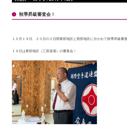
秋季昇級審査会！
１０月１９日、２０日の２日間東部地区と西部地区に分かれて秋季昇級審
１９日は東部地区（三原道場）の審査会！