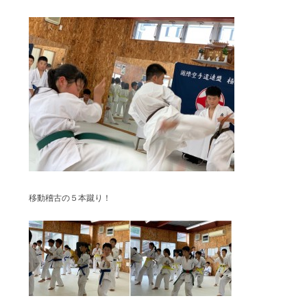
移動稽古の５本蹴り！