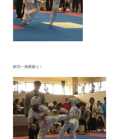
鮮烈一発横蹴り！