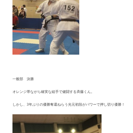
一般部 決勝
オレンジ帯ながら確実な組手で健闘する斉藤くん。
しかし、3年ぶりの優勝奪還ねらう光元初段がパワーで押し切り優勝！