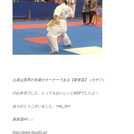
お昼は黒帯の先輩がオーナーである【家座冨】（カザフ）
のお弁当でした。とってもおいしいと好評でしたよ！
ありがとうございました。<m(__)m>
家座冨HP↓↓↓
http://www.kazafu.jp/