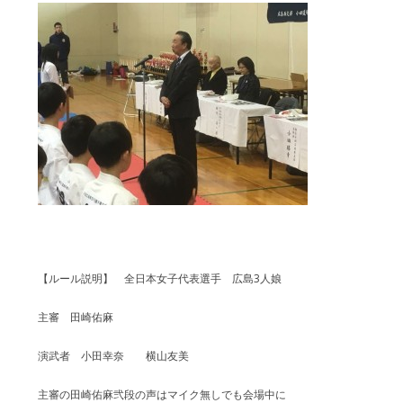
【ルール説明】 全日本女子代表選手 広島3人娘
主審 田崎佑麻
演武者 小田幸奈 横山友美
主審の田崎佑麻弐段の声はマイク無しでも会場中に