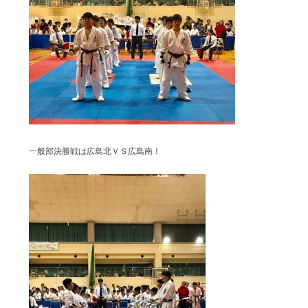
一般部決勝戦は広島北ＶＳ広島南！