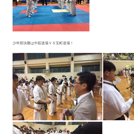
少年部決勝は中筋道場ＶＳ宝町道場！