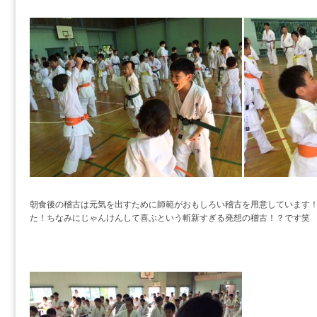
朝食後の稽古は元気を出すために師範がおもしろい稽古を用意しています
た！ちなみにじゃんけんして喜ぶという斬新すぎる発想の稽古！？です笑