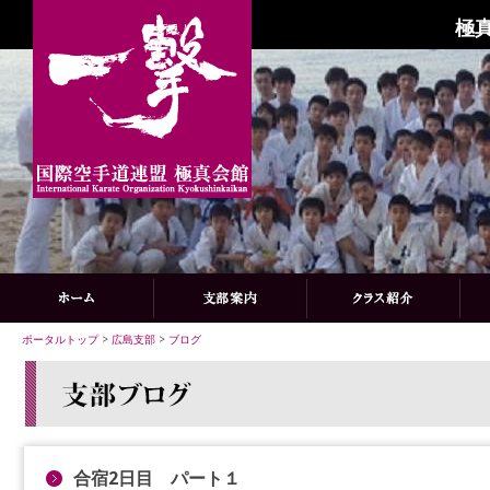
極
ポータルトップ
>
広島支部
>
ブログ
合宿2日目 パート１