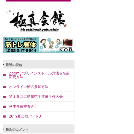
最近の投稿
Zoomアプリインストール方法＆名前
変更方法
オンライン稽古参加方法
第１９回広島県空手道選手権大会
秋季昇級審査会！
2019夏合宿パート3
最近のコメント