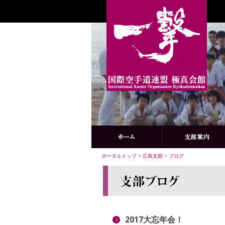
ポータルトップ
>
広島支部
>
ブログ
2017大忘年会！