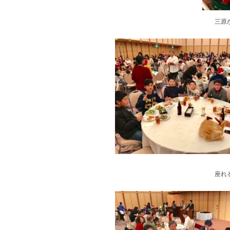
三原
座れ