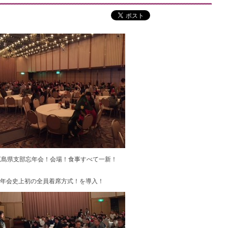
7広島県支部忘年会！会場！食事すべて一新！
年会史上初の全員着席方式！を導入！