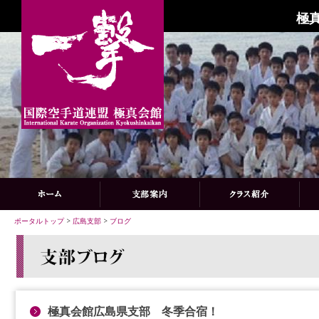
極
ポータルトップ
>
広島支部
>
ブログ
極真会館広島県支部 冬季合宿！