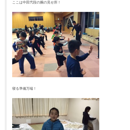
ここは中田弐段の腕の見せ所！
寝る準備万端！