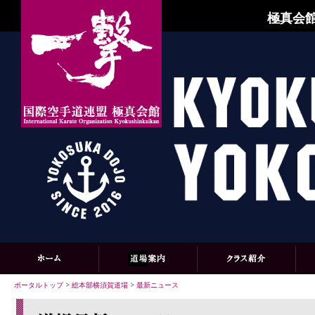
極真会館
ポータルトップ
>
総本部横須賀道場
>
最新ニュース