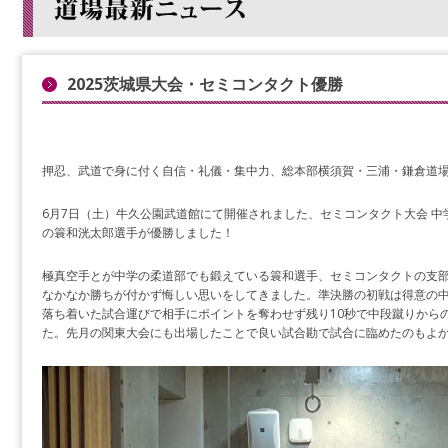
2025茨城県大会・セミコンタクト優勝
押忍、武道で身に付く自信・礼儀・集中力、総本部横須賀・三浦・鎌倉道
6月7日（土）牛久公園武道館にて開催されました、セミコンタクト大会 
の簑和洸太郎選手が優勝しました！
極真空手とが中学の柔道部でも鍛えている簑和選手、セミコンタクトの支
なかなか勝ちが付かず悔しい思いをしてきました。準決勝の初戦は得意の中
落ち着いた試合運びで相手にポイントを奪わせず残り10秒で中段蹴りから
た。先月の関東大会にも出場したことで良い試合勘で試合に臨めたのもよ