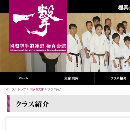
極真
ポータルトップ
>
大阪西支部
> クラス紹介