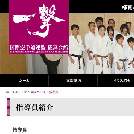
極真
ポータルトップ
>
大阪西支部
>
指導員
指導員