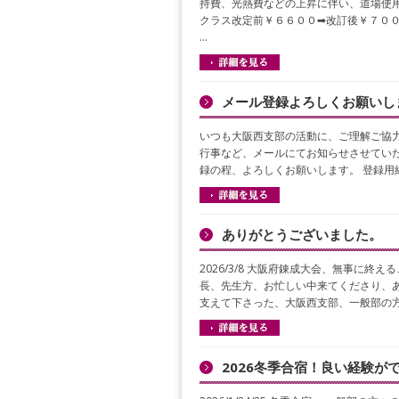
持費、光熱費などの上昇に伴い、道場使用
クラス改定前￥６６００➡改訂後￥７００
…
メール登録よろしくお願いし
いつも大阪西支部の活動に、ご理解ご協力
行事など、メールにてお知らせさせていた
録の程、よろしくお願いします。 登録用
ありがとうございました。
2026/3/8 大阪府錬成大会、無事に終
長、先生方、お忙しい中来てくださり、あ
支えて下さった、大阪西支部、一般部の方
2026冬季合宿！良い経験が