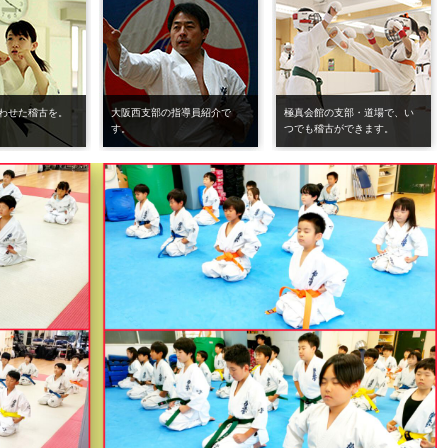
わせた稽古を。
大阪西支部の指導員紹介で
極真会館の支部・道場で、い
す。
つでも稽古ができます。