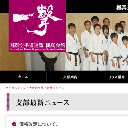
極真
ポータルトップ
>
大阪西支部
>
最新ニュース
価格改定について。