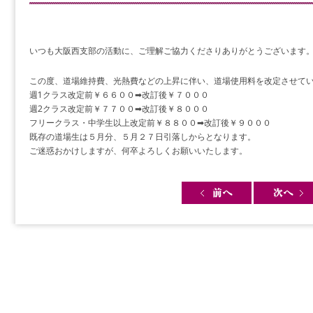
いつも大阪西支部の活動に、ご理解ご協力くださりありがとうございます
この度、道場維持費、光熱費などの上昇に伴い、道場使用料を改定させて
週1クラス改定前￥６６００➡改訂後￥７０００
週2クラス改定前￥７７００➡改訂後￥８０００
フリークラス・中学生以上改定前￥８８００➡改訂後￥９０００
既存の道場生は５月分、５月２７日引落しからとなります。
ご迷惑おかけしますが、何卒よろしくお願いいたします。
Post navigation