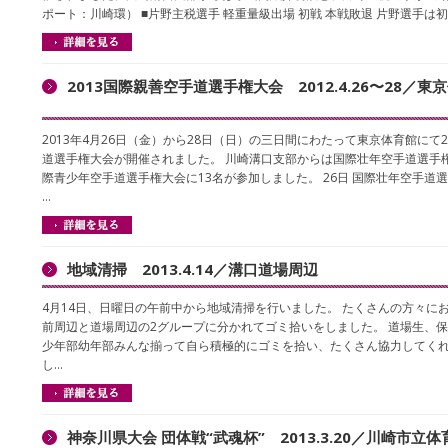
ポート：川崎環） ■片野主税選手 軽重量級出場 初戦 本戦敗退 片野選手は
2013国際親善空手道選手権大会 2012.4.26〜28／東
2013年4月26日（金）から28日（日）の三日間にわたって東京体育館にて2
道選手権大会が開催されました。 川崎溝口支部からは国際壮年空手道選手
際青少年空手道選手権大会に13名が参加しました。 26日 国際壮年空手道選
…
地域清掃 2013.4.14／溝口道場周辺
4月14日、日曜日の午前中から地域清掃を行いました。 たくさんの方々に
前周辺と道場周辺の2グループに分かれてゴミ拾いをしました。 道場生、
少年部幼年部みんな揃って自ら積極的にゴミを拾い、たくさん協力してくれ
し…
神奈川県大会 団体戦“武魂杯” 2013.3.20／川崎市立体