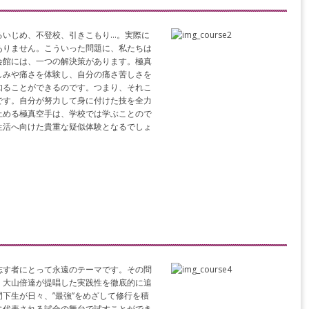
るいじめ、不登校、引きこもり…。実際に
ありません。こういった問題に、私たちは
会館には、一つの解決策があります。極真
しみや痛さを体験し、自分の痛さ苦しさを
知ることができるのです。つまり、それこ
です。自分が努力して身に付けた技を全力
止める極真空手は、学校では学ぶことので
生活へ向けた貴重な疑似体験となるでしょ
志す者にとって永遠のテーマです。その問
・大山倍達が提唱した実践性を徹底的に追
下生が日々、”最強”をめざして修行を積
に代表される試合の舞台で試すことができ