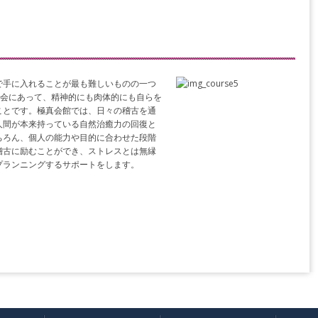
で手に入れることが最も難しいものの一つ
社会にあって、精神的にも肉体的にも自らを
ことです。極真会館では、日々の稽古を通
人間が本来持っている自然治癒力の回復と
ちろん、個人の能力や目的に合わせた段階
稽古に励むことができ、ストレスとは無縁
プランニングするサポートをします。