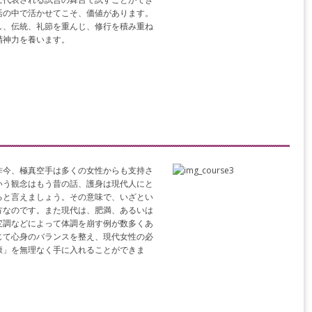
活の中で活かせてこそ、価値があります。
し、伝統、礼節を重んじ、修行を積み重ね
精神力を養います。
昨今、極真空手は多くの女性からも支持さ
いう観念はもう昔の話、護身は現代人にと
ると言えましょう。その意味で、いざとい
方なのです。また現代は、肥満、あるいは
変調などによって体調を崩す例が数多くあ
じて心身のバランスを整え、現代女性の必
康」を無理なく手に入れることができま