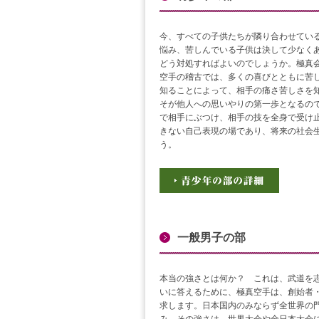
今、すべての子供たちが隣り合わせてい
悩み、苦しんでいる子供は決して少なく
どう対処すればよいのでしょうか。極真
空手の稽古では、多くの喜びとともに苦
知ることによって、相手の痛さ苦しさを
そが他人への思いやりの第一歩となるの
で相手にぶつけ、相手の技を全身で受け
きない自己表現の場であり、将来の社会
う。
一般男子の部
本当の強さとは何か？ これは、武道を
いに答えるために、極真空手は、創始者
求します。日本国内のみならず全世界の門
み、その強さは、世界大会や全日本大会