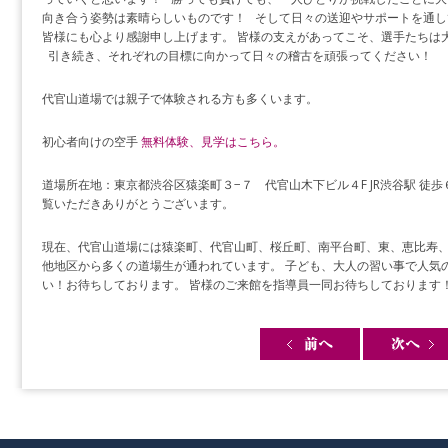
向き合う姿勢は素晴らしいものです！ そして日々の送迎やサポートを通し
皆様にも心より感謝申し上げます。 皆様の支えがあってこそ、選手たちは
引き続き、それぞれの目標に向かって日々の稽古を頑張ってください！
代官山道場では親子で体験される方も多くいます。
初心者向けの空手
無料体験、見学はこちら。
道場所在地：東京都渋谷区猿楽町３−７ 代官山木下ビル４F JR渋谷駅 徒歩
覧いただきありがとうございます。
現在、代官山道場には猿楽町、代官山町、桜丘町、南平台町、東、恵比寿
他地区から多くの道場生が通われています。 子ども、大人の習い事で人気
い！お待ちしております。 皆様のご来館を指導員一同お待ちしております
Post navigation