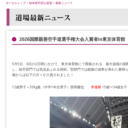
ポータルトップ
>
総本部代官山道場
>
最新ニュース
2026国際親善空手道選手権大会入賞者in東京体育館
5月5日、6日の2日間にかけて、東京体育館にて開催される、最大規模の国
し、組手部門では気迫あふれる熱戦、型部門では鍛錬の成果が表れた素晴ら
場からは以下の方々が入賞されました！
12歳男子＋55kg級（中学1年生男子）西岡庸也
準優勝
15歳〜34歳女子