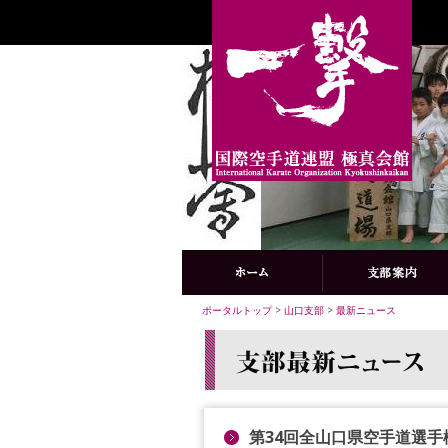
ポータルトップ
>
山口支部
>
最新ニュース
第34回全山口県空手道選手