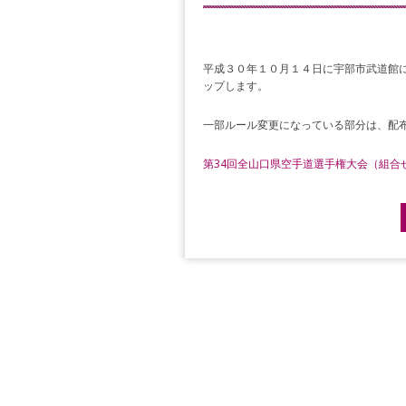
平成３０年１０月１４日に宇部市武道館に
ップします。
一部ルール変更になっている部分は、配
第34回全山口県空手道選手権大会（組合
Post navigation