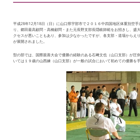
平成28年12月18日（日）に山口県宇部市で２０１６中四国地区体重別空
り、郷田最高顧問・高橋顧問・また元長野支部長隠岐師範をお招きし、盛
クセスが悪いこともあり、参加は少なかったですが、各支部・道場からえ
が展開されました。
型の部では、国際親善大会で優勝の経験のある石﨑文也（山口支部）が圧
いては１９歳の山西練（山口支部）が一般の試合において初めての優勝を