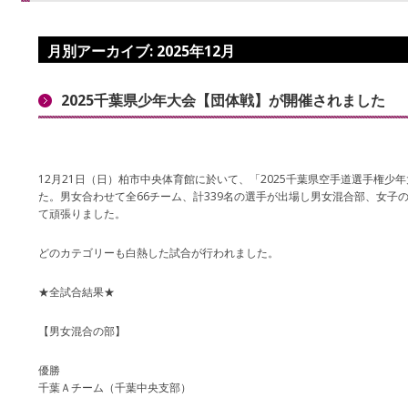
月別アーカイブ:
2025年12月
2025千葉県少年大会【団体戦】が開催されました
12月21日（日）柏市中央体育館に於いて、「2025千葉県空手道選手権少
た。男女合わせて全66チーム、計339名の選手が出場し男女混合部、女子
て頑張りました。
どのカテゴリーも白熱した試合が行われました。
★全試合結果★
【男女混合の部】
優勝
千葉Ａチーム（千葉中央支部）