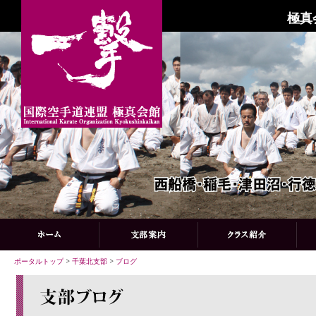
極真
ポータルトップ
>
千葉北支部
>
ブログ