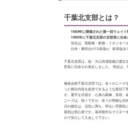
千葉北支部とは？
1984年に開催された第一回ウェイ
1995年に千葉北支部の支部長に任
現在は、西船橋・船橋・イオンモー
白井・勝田台の13道場が、駅前徒歩
千葉北支部は、故・大山倍達総裁の遺志を
部長に任命され発足しました。 現在は、
極真会館千葉北支部では、各々のニーズ
った稽古内容を提供できるような親切丁
す。選手を目指す、心身の鍛練、美容、
ニーズは、様々ですが、各々が明確な目
日の稽古は、活気に満ち、明るい雰囲気
最初は初心者です。基本動作をマスター
ので安心して入会して下さい。