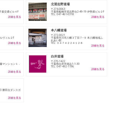
北習志野道場
〒274-0063
 千葉交通ビル４F
千葉県船橋市習志野台2-49-19 伊勢屋ビル２F
TEL: 047-461-0318
詳細を見る
詳細を見る
本八幡道場
〒272-0021
ベルヴィル２F
千葉県市川市八幡３丁目７−９ 本八幡地域ふ
れあい館
詳細を見る
TEL: ０４７４２２４１２８
詳細を見る
白井道場
〒270-1422
 佐藤マンション１．
千葉県白井市堀込1-1-30
TEL: 047-492-1196
詳細を見る
詳細を見る
-3 勝田台ダンスガ
詳細を見る