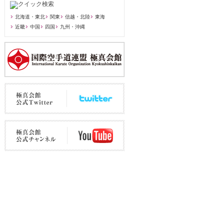
北海道・東北
関東
信越・北陸
東海
近畿
中国
四国
九州・沖縄