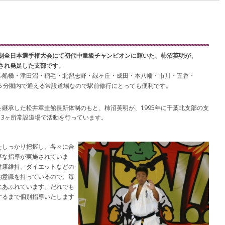
ト制全日本選手権大会にて初代中量級チャンピオンに輝いた、柿沼英明が、
命され発足した支部です。
ル船橋・津田沼・稲毛・北習志野・緑ヶ丘・成田・本八幡・市川・五香・
５分圏内で通える常設道場なので駅前修行にとっても便利です。
継承した松井章圭館長新体制のもと、柿沼英明が、1995年に千葉北支部の支
13ヶ所常設道場で活動を行っています。
をしっかり把握し、各々に合
寧な指導が実施されていま
健康維持、ダイエットなどの
的意識を持っているので、毎
にあふれています。だれでも
するまで個別指導いたします