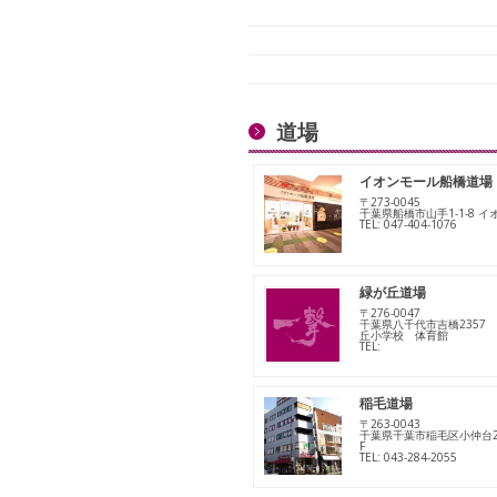
道場
イオンモール船橋道場
〒273-0045
千葉県船橋市山手1-1-8 
TEL: 047-404-1076
緑が丘道場
〒276-0047
千葉県八千代市吉橋2357
丘小学校 体育館
TEL:
稲毛道場
〒263-0043
千葉県千葉市稲毛区小仲台2-
F
TEL: 043-284-2055