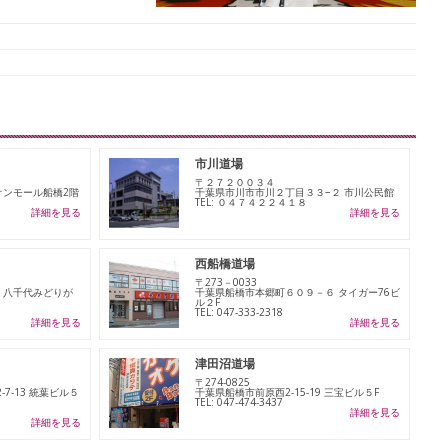
市川道場
〒２７２００３４
イオンモール船橋2階
千葉県市川市市川２丁目３３−２ 市川公民館
TEL: ０４７４２２４１８
詳細を見る
詳細を見る
西船橋道場
〒273－0033
 八千代みどりが
千葉県船橋市本郷町６０９－６ タイガー76ビ
ル２F
TEL: 047-333-2318
詳細を見る
詳細を見る
津田沼道場
〒274-0825
7-13 統葉ビル５
千葉県船橋市前原西2-15-19 三宝ビル５F
TEL: 047-474-3437
詳細を見る
詳細を見る