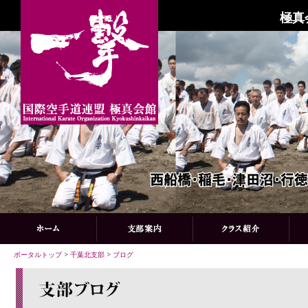
極真
ポータルトップ
>
千葉北支部
>
ブログ