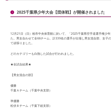
2025千葉県少年大会【団体戦】が開催されました
12月21日（日）柏市中央体育館に於いて、「2025千葉県空手道選手権少
た。男女合わせて全66チーム、計339名の選手が出場し男女混合部、女子
て頑張りました。
どのカテゴリーも白熱した試合が行われました。
★全試合結果★
【男女混合の部】
優勝
千葉Ａチーム（千葉中央支部）
準優勝
松伏Ｂチーム（千葉下総支部）