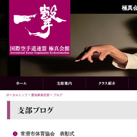
極真会
ポータルトップ
>
愛知東南支部
>
ブログ
常滑市体育協会 表彰式