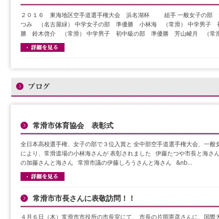
２０１６ 東海地区空手道選手権大会 浜名湖杯 組手 一般女子の部 
つみ （名古屋緑） 中学女子の部 準優勝 小林海 （常滑） 中学男子 
勝 鈴木啓介 （常滑） 中学男子 初中級の部 準優勝 芳山崚月 （常
常滑市体育協会 表彰式
全日本高校選手権、女子の部で３位入賞と 全中部空手道選手権大会、一般女
により、常滑道場の小林海さんが 表彰されました 伊藤たつや市長と海さ
の加藤さんと海さん 常滑市議の伊藤しろうさんと海さん &nb…
常滑市市長さんに表敬訪問！！
４月６日（木）常滑市市役所の市長室にて、 市長の片岡憲彦さんに、国際大