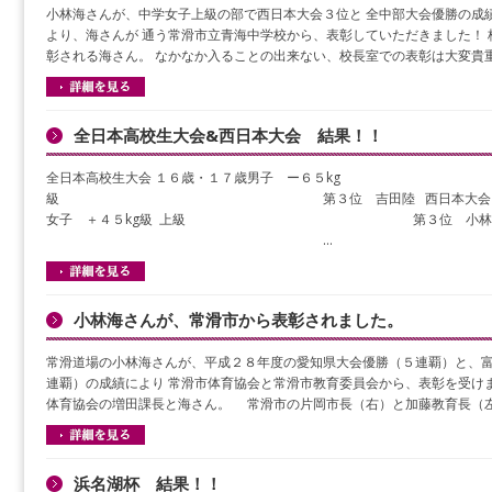
小林海さんが、中学女子上級の部で西日本大会３位と 全中部大会優勝の成
より、海さんが 通う常滑市立青海中学校から、表彰していただきました！ 
彰される海さん。 なかなか入ることの出来ない、校長室での表彰は大変貴
全日本高校生大会&西日本大会 結果！！
全日本高校生大会 １６歳・１７歳男子 ー６５kg
級 第３位 吉田陸 西日本大会 １２歳
女子 ＋４５kg級 上級 第３位 小林
…
小林海さんが、常滑市から表彰されました。
常滑道場の小林海さんが、平成２８年度の愛知県大会優勝（５連覇）と、
連覇）の成績により 常滑市体育協会と常滑市教育委員会から、表彰を受け
体育協会の増田課長と海さん。 常滑市の片岡市長（右）と加藤教育長（
浜名湖杯 結果！！