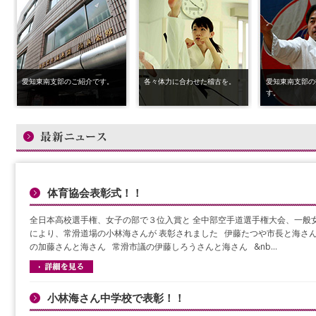
愛知東南支部のご紹介です。
各々体力に合わせた稽古を。
愛知東南支部の
す。
体育協会表彰式！！
全日本高校選手権、女子の部で３位入賞と 全中部空手道選手権大会、一般女
により、常滑道場の小林海さんが 表彰されました 伊藤たつや市長と海さ
の加藤さんと海さん 常滑市議の伊藤しろうさんと海さん &nb…
小林海さん中学校で表彰！！