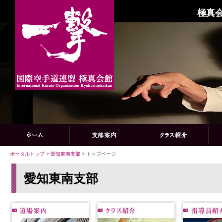
極真会
ポータルトップ
>
愛知東南支部
> トップページ
愛知東南支部