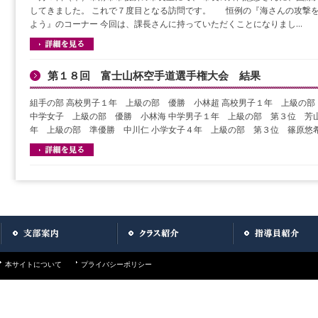
してきました。 これで７度目となる訪問です。 恒例の『海さんの攻撃を
よう』のコーナー 今回は、課長さんに持っていただくことになりまし…
第１８回 富士山杯空手道選手権大会 結果
組手の部 高校男子１年 上級の部 優勝 小林超 高校男子１年 上級の部
中学女子 上級の部 優勝 小林海 中学男子１年 上級の部 第３位 芳山
年 上級の部 準優勝 中川仁 小学女子４年 上級の部 第３位 篠原悠希
本サイトについて
プライバシーポリシー