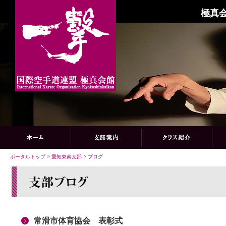
極真会
ポータルトップ
>
愛知東南支部
>
ブログ
常滑市体育協会 表彰式