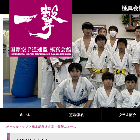
極真会
ポータルトップ
>
総本部所沢道場
>
最新ニュース