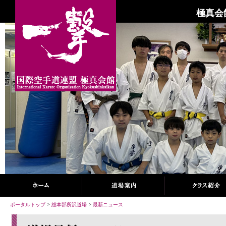
極真会
ポータルトップ
>
総本部所沢道場
>
最新ニュース