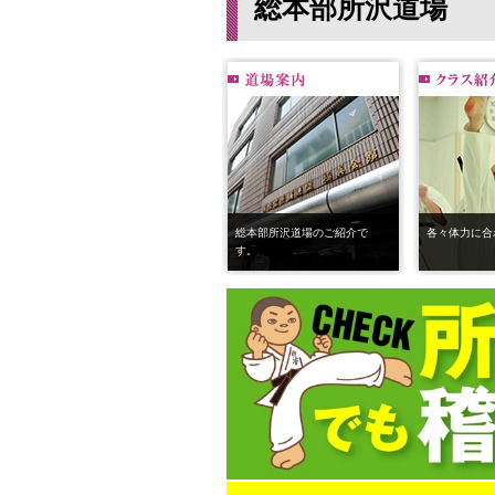
総本部所沢道場
総本部所沢道場のご紹介で
各々体力に合
す。