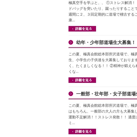
極真空手を学ぶと、、 ①ストレス解消！
ドバッグを突いたり、蹴ったりすることで
週間に２、３回定期的に道場で稽古する
康…
幼年・少年部道場生大募集！
この夏、極真会館総本部所沢道場で、極真
生、小学生の子供達を大募集しております
く、たくましくなる！！ ②精神が鍛えら
くな…
一般部・壮年部・女子部道場
この夏、極真会館総本部所沢道場で、極真
はもちろん、一般部の大人の方も大募集し
運動不足解消！！ストレス発散！！ 適度
ミ…