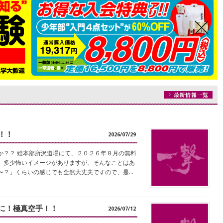
！！
2026/07/29
か？？ 総本部所沢道場にて、２０２６年８月の無料
、多少怖いイメージがありますが、そんなことはあ
〜？」くらいの感じでも全然大丈夫ですので、是…
に！極真空手！！
2026/07/12