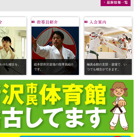
わせた稽古を。
総本部所沢道場の指導員紹介
極真会館の支部・道場で、い
です。
つでも稽古ができます。