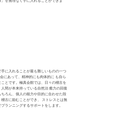
康」を無理なく手に入れることができま
で手に入れることが最も難しいものの一つ
社会にあって、精神的にも肉体的に も自ら
なことです。極真会館では、日々の稽古を
人間が本来持っている自然治 癒力の回復
もちろん、個人の能力や目的に合わせた段
稽古に励むことができ、 ストレスとは無
でプランニングするサポートをします。