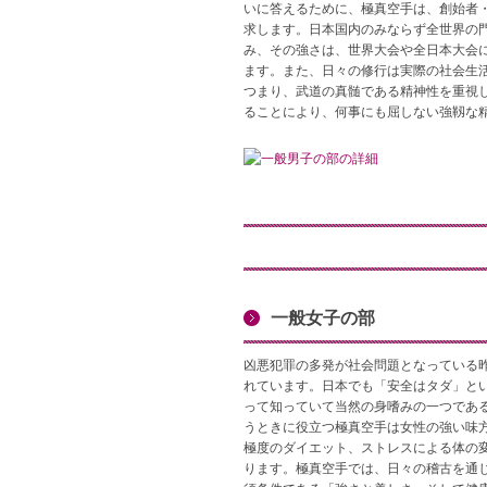
いに答えるために、極真空手は、創始者・
求します。日本国内のみならず全世界の門
み、その強さは、世界大会や全日本大会に
ます。また、日々の修行は実際の社会生
つまり、武道の真髄である精神性を重視し
ることにより、何事にも屈しない強靱な
一般女子の部
凶悪犯罪の多発が社会問題となっている
れています。日本でも「安全はタダ」とい
って知っていて当然の身嗜みの一つであ
うときに役立つ極真空手は女性の強い味方
極度のダイエット、ストレスによる体の
ります。極真空手では、日々の稽古を通じ