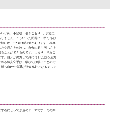
るいじめ、不登校、引きこもり…。実際に
りません。こういった問題に、私た ちは
会館には、一つの解決策があります。極真
みや痛さを体験し、自分の痛さ 苦しさを
知ることができるのです。つまり、それこ
す。自分が努力して身に付 けた技を全力
止める極真空手は、学校では学ぶことので
活へ向けた貴重な疑似 体験となるでしょ
志す者にとって永遠のテーマです。その問