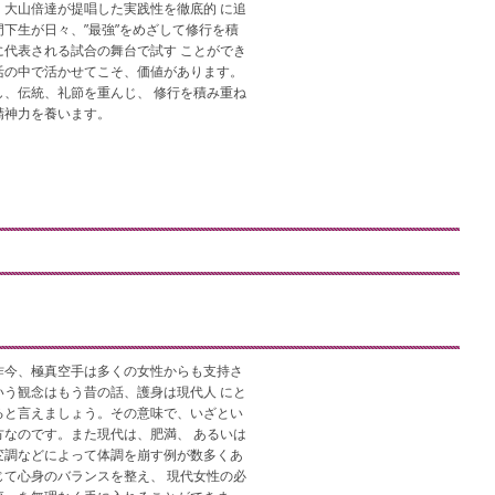
大山倍達が提唱した実践性を徹底的 に追
下生が日々、”最強”をめざして修行を積
代表される試合の舞台で試す ことができ
活の中で活かせてこそ、価値があります。
、伝統、礼節を重んじ、 修行を積み重ね
精神力を養います。
昨今、極真空手は多くの女性からも支持さ
う観念はもう昔の話、護身は現代人 にと
ると言えましょう。その意味で、いざとい
なのです。また現代は、肥満、 あるいは
変調などによって体調を崩す例が数多くあ
て心身のバランスを整え、 現代女性の必