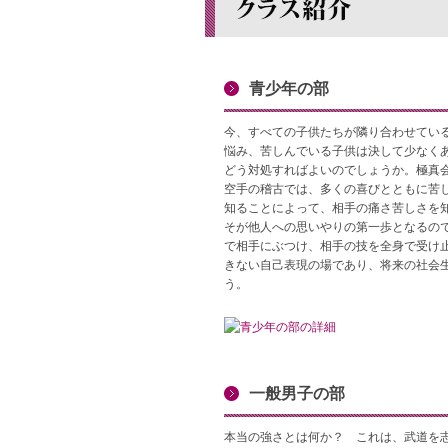
青少年の部
今、すべての子供たちが隣り合わせてい
悩み、苦しんでいる子供は決して少なくあ
どう対処すればよいのでしょうか。極真
空手の稽古では、多くの喜びとともに苦し
知ることによって、相手の痛さ苦しさを
そが他人への思いやりの第一歩となるので
で相手にぶつけ、相手の技を全身で受け
きない自己表現の場であり、将来の社会生
う。
一般男子の部
本当の強さとは何か？ これは、武道を