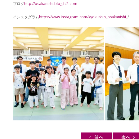
ブログ
http://osakanishi.blog.fc2.com
インスタグラム
https://www.instagram.com/kyokushin_osakanishi_
/
Post navigation