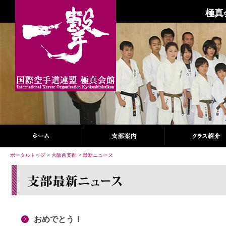
極真
ポータルトップ
>
大阪西支部
>
最新ニュース
おめでとう！