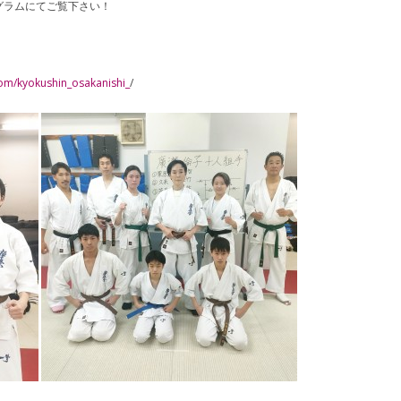
グラムにてご覧下さい！
om/kyokushin_osakanishi_
/