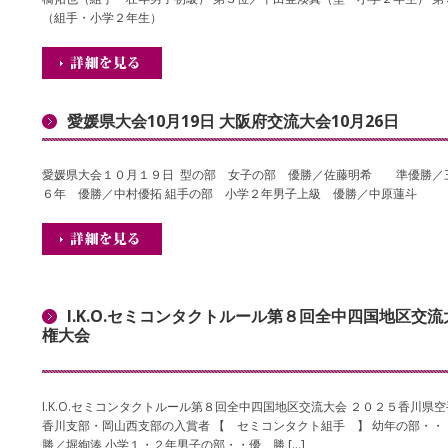
（組手・小学２年生）
愛媛県大会10月19日 大阪府交流大会10月26日
愛媛県大会１０月１９日 型の部 女子の部 優勝／佐藤明希 準優勝／三
６年 優勝／中村優拓 組手の部 小学２年男子上級 優勝／中原蓮斗 [
I.K.O.セミコンタクトルール第８回全中四国地区交
権大会
I.K.O.セミコンタクトルール第８回全中四国地区交流大会 ２０２５香川県
香川支部・岡山西支部の入賞者 【 セミコンタクト組手 】 幼年の部・
勝／堀絢湊 小学１・２年男子の部・・優 勝 […]