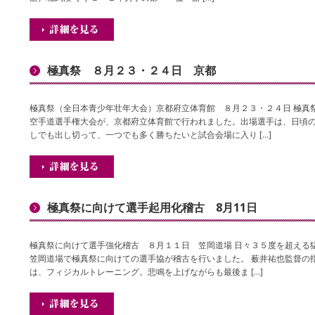
極真祭 ８月２３・２４日 京都
極真祭（全日本青少年壮年大会）京都府立体育館 ８月２３・２４日 極真
空手道選手権大会が、京都府立体育館で行われました。出場選手は、日頃
しでも出し切って、一つでも多く勝ちたいと試合会場に入り […]
極真祭に向けて選手起用化稽古 8月11日
極真祭に向けて選手強化稽古 ８月１１日 笠岡道場 日々３５度を超える
笠岡道場で極真祭に向けての選手協が稽古を行いました。 薮井祐也監督の
は、フィジカルトレーニング。悲鳴を上げながらも最後ま […]