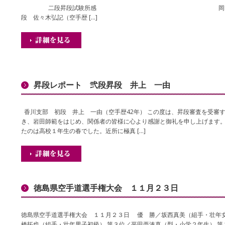
二段昇段試験所感 岡山西支
段 佐々木弘記（空手歴 […]
昇段レポート 弐段昇段 井上 一由
香川支部 初段 井上 一由（空手歴42年） この度は、昇段審査を受審
き、岩田師範をはじめ、関係者の皆様に心より感謝と御礼を申し上げます。
たのは高校１年生の春でした。近所に極真 […]
徳島県空手道選手権大会 １１月２３日
徳島県空手道選手権大会 １１月２３日 優 勝／坂西真美（組手・壮年女
橋拓也（組手・壮年男子初級） 第３位／平田亜湊真（型・小学２年生） 第