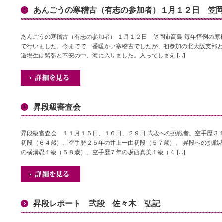
あんごうの寒稽古（有志の参加者）１月１２日 笠
あんごうの寒稽古（有志の参加者） １月１２日 笠岡市高島 毎年恒例の寒
で行いました。今までで一番暖かい寒稽古でしたが、初参加の北大阪支部
道場生は緊張と不安の中、海に入りました。入ってしまえ […]
昇段級審査会
昇段級審査会 １１月１５日、１６日、２９日 弐段への挑戦者。空手歴３
初段（６４歳）。空手歴２５年の井上一由初段（５７歳）。 昇段への挑戦
の横溝忍１級（５８歳）。空手歴７年の坂西真美１級（４ […]
昇段レポート 弐段 佐々木 弘記