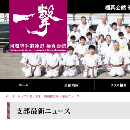
極真会館 
ポータルトップ
>
香川支部、岡山西支部
>
最新ニュース