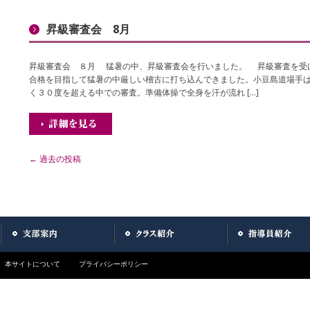
昇級審査会 8月
昇級審査会 ８月 猛暑の中、昇級審査会を行いました。 昇級審査を受
合格を目指して猛暑の中厳しい稽古に打ち込んできました。小豆島道場手
く３０度を超える中での審査。準備体操で全身を汗が流れ […]
←
過去の投稿
投稿ナビゲーション
本サイトについて
プライバシーポリシー