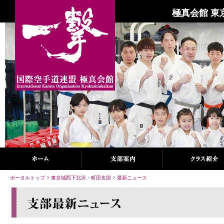
極真会館 東
ポータルトップ
>
東京城西下北沢・町田支部
>
最新ニュース